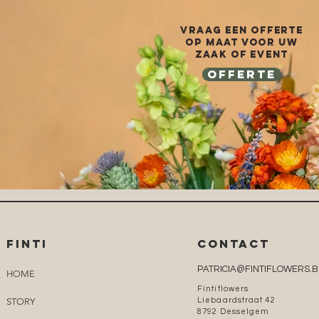
vraag een offerte
op maat voor uw
zaak of event
OFFERTE
FINTI
CONTACT
PATRICIA@FINTIFLOWERS.B
HOME
Fintiflowers
STORY
Liebaardstraat 42
8792 Desselgem